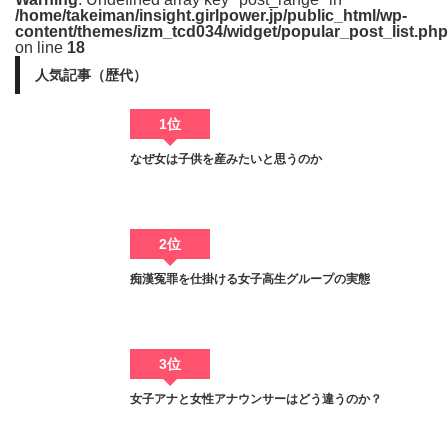
/home/takeiman/insight.girlpower.jp/public_html/wp-
content/themes/izm_tcd034/widget/popular_post_list.php
on line
18
人気記事（歴代）
1位
なぜ女は子供を産みたいと思うのか
2位
痴漢冤罪を仕掛ける女子高生グループの実態
3位
女子アナと女性アナウンサーはどう違うのか？