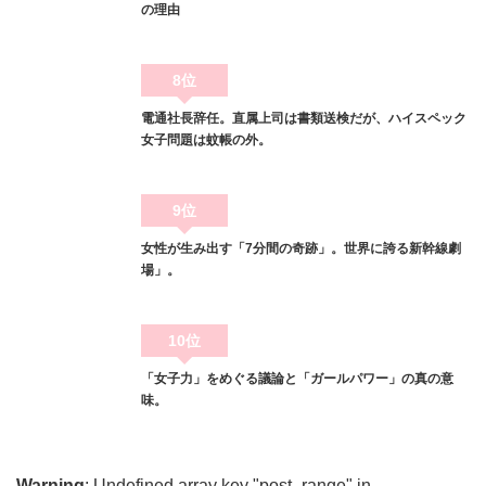
の理由
8位
電通社長辞任。直属上司は書類送検だが、ハイスペック
女子問題は蚊帳の外。
9位
女性が生み出す「7分間の奇跡」。世界に誇る新幹線劇
場」。
10位
「女子力」をめぐる議論と「ガールパワー」の真の意
味。
Warning
: Undefined array key "post_range" in