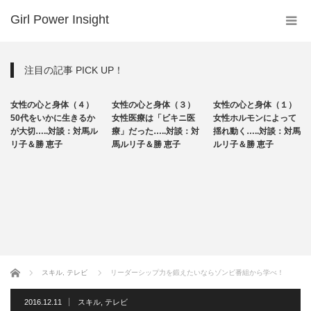
Girl Power Insight
注目の記事 PICK UP！
メディカル
メディカル
メディカル
女性の心と身体（４）
女性の心と身体（３）
女性の心と身体（１）
ライフ
ライフ
ライフ
50代をいかに生きるか
女性医療は「ビキニ医
女性ホルモンによって
が大切…..対談：対馬ル
療」だった…..対談：対
揺れ動く…..対談：対馬
リ子＆勝 恵子
馬ルリ子＆勝 恵子
ルリ子＆勝 恵子
ホーム
スキル
,
テレビ
リーダーシップ力を鍛えたいならゾンビ番組から学べ！
2016.12.11
スキル
,
テレビ