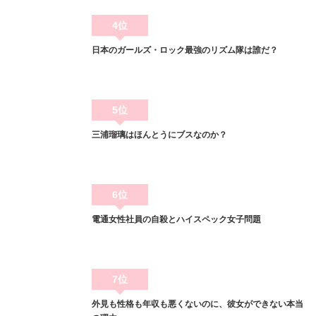
4位
日本のガールズ・ロック最強のリズム隊は誰だ？
5位
三浦瑠璃はほんとうにブスなのか？
6位
電通女性社員の自殺とハイスペック女子問題
7位
外見も性格も年収も悪くないのに、彼女ができない本当