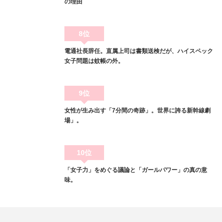
の理由
8位
電通社長辞任。直属上司は書類送検だが、ハイスペック
女子問題は蚊帳の外。
9位
女性が生み出す「7分間の奇跡」。世界に誇る新幹線劇
場」。
10位
「女子力」をめぐる議論と「ガールパワー」の真の意
味。
メディカル
メディカル
メディカル