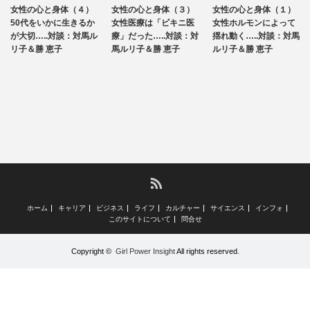
女性の心と身体（４）
女性の心と身体（３）
女性の心と身体（１）
ライフ
ライフ
ライフ
50代をいかに生きるか
女性医療は「ビキニ医
女性ホルモンによって
が大切…..対談：対馬ル
療」だった…..対談：対
揺れ動く…..対談：対馬
リ子＆勝 恵子
馬ルリ子＆勝 恵子
ルリ子＆勝 恵子
RSS
ホーム
キャリア
ビジネス
ライフ
カルチャー
サイエンス
インフォ
このサイトについて
問合せ
Copyright ©
Girl Power Insight
All rights reserved.