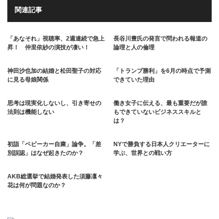
関連記事
「あなそれ」視聴率、2週連続で急上
長谷川豊氏の発言で問われる報道の
昇！ 仲里依紗の演技が凄い！
論理と人の倫理
神田沙也加の結婚と松田聖子の対応
「トランプ勝利」を6月の時点で予測
に見る母娘関係
できていた理由
思考は現実化しないし、引き寄せの
働き女子に伝える、最も重要だが誰
法則は機能しない
もできていないビジネススキルと
は？
初詣「ベビーカー自粛」論争。「差
NYで勝負する日本人クリエーターに
別誤認」はなぜ起きたのか？
学ぶ、世界との戦い方
AKB総選挙で結婚発表した須藤凜々
花は何が問題なのか？