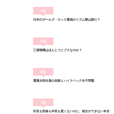
4位
日本のガールズ・ロック最強のリズム隊は誰だ？
5位
三浦瑠璃はほんとうにブスなのか？
6位
電通女性社員の自殺とハイスペック女子問題
7位
外見も性格も年収も悪くないのに、彼女ができない本当