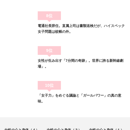
8位
電通社長辞任。直属上司は書類送検だが、ハイスペック
女子問題は蚊帳の外。
9位
女性が生み出す「7分間の奇跡」。世界に誇る新幹線劇
場」。
10位
「女子力」をめぐる議論と「ガールパワー」の真の意
味。
メディカル
メディカル
メディカル