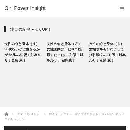
Girl Power Insight
注目の記事 PICK UP！
メディカル
メディカル
メディカル
女性の心と身体（４）
女性の心と身体（３）
女性の心と身体（１）
ライフ
ライフ
ライフ
50代をいかに生きるか
女性医療は「ビキニ医
女性ホルモンによって
が大切…..対談：対馬ル
療」だった…..対談：対
揺れ動く…..対談：対馬
リ子＆勝 恵子
馬ルリ子＆勝 恵子
ルリ子＆勝 恵子
ホーム
キャリア
,
スキル
働き女子に伝える、最も重要だが誰もできていないビジネ
ススキルとは？