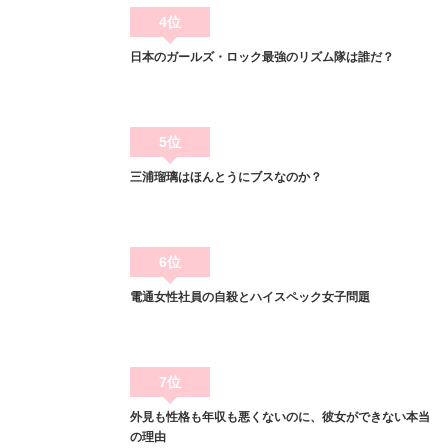
4位
日本のガールズ・ロック最強のリズム隊は誰だ？
5位
三浦瑠璃はほんとうにブスなのか？
6位
電通女性社員の自殺とハイスペック女子問題
7位
外見も性格も年収も悪くないのに、彼女ができない本当
の理由