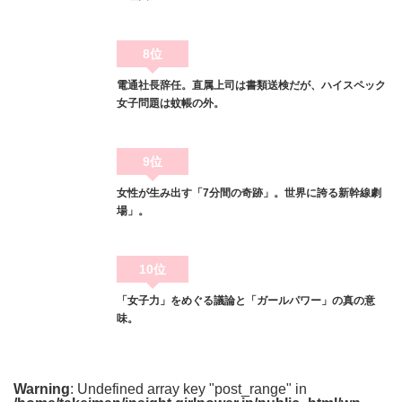
8位
電通社長辞任。直属上司は書類送検だが、ハイスペック
女子問題は蚊帳の外。
9位
女性が生み出す「7分間の奇跡」。世界に誇る新幹線劇
場」。
10位
「女子力」をめぐる議論と「ガールパワー」の真の意
味。
Warning
: Undefined array key "post_range" in