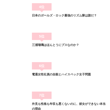
4位
日本のガールズ・ロック最強のリズム隊は誰だ？
5位
三浦瑠璃はほんとうにブスなのか？
6位
電通女性社員の自殺とハイスペック女子問題
7位
外見も性格も年収も悪くないのに、彼女ができない本当
の理由