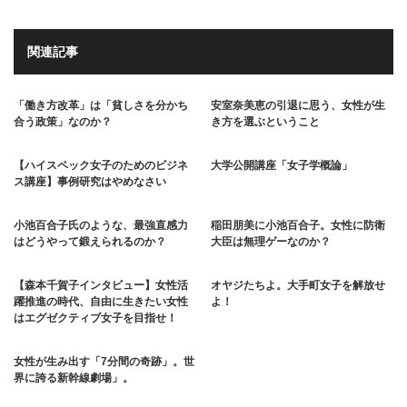
関連記事
「働き方改革」は「貧しさを分かち
安室奈美恵の引退に思う、女性が生
合う政策」なのか？
き方を選ぶということ
【ハイスペック女子のためのビジネ
大学公開講座「女子学概論」
ス講座】事例研究はやめなさい
小池百合子氏のような、最強直感力
稲田朋美に小池百合子。女性に防衛
はどうやって鍛えられるのか？
大臣は無理ゲーなのか？
【森本千賀子インタビュー】女性活
オヤジたちよ。大手町女子を解放せ
躍推進の時代、自由に生きたい女性
よ！
はエグゼクティブ女子を目指せ！
女性が生み出す「7分間の奇跡」。世
界に誇る新幹線劇場」。