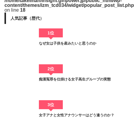
/home/takeiman/insight.girlpower.jp/public_html/wp-
content/themes/izm_tcd034/widget/popular_post_list.php
on line
18
人気記事（歴代）
1位
なぜ女は子供を産みたいと思うのか
2位
痴漢冤罪を仕掛ける女子高生グループの実態
3位
女子アナと女性アナウンサーはどう違うのか？