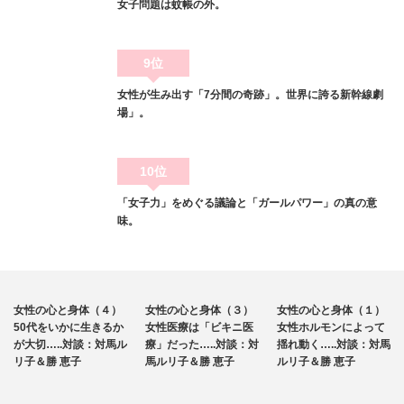
女子問題は蚊帳の外。
9位
女性が生み出す「7分間の奇跡」。世界に誇る新幹線劇
場」。
10位
「女子力」をめぐる議論と「ガールパワー」の真の意
味。
メディカル
メディカル
メディカル
女性の心と身体（４）
女性の心と身体（３）
女性の心と身体（１）
ライフ
ライフ
ライフ
50代をいかに生きるか
女性医療は「ビキニ医
女性ホルモンによって
が大切…..対談：対馬ル
療」だった…..対談：対
揺れ動く…..対談：対馬
リ子＆勝 恵子
馬ルリ子＆勝 恵子
ルリ子＆勝 恵子