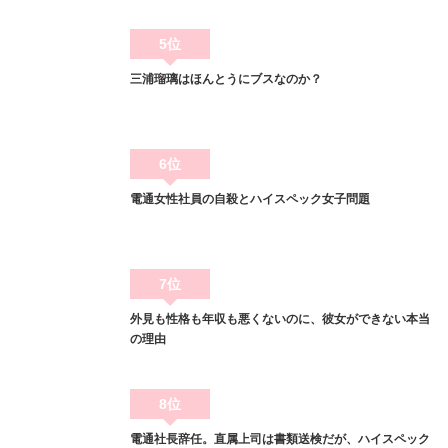
5位
三浦瑠璃はほんとうにブスなのか？
6位
電通女性社員の自殺とハイスペック女子問題
7位
外見も性格も年収も悪くないのに、彼女ができない本当
の理由
8位
電通社長辞任。直属上司は書類送検だが、ハイスペック