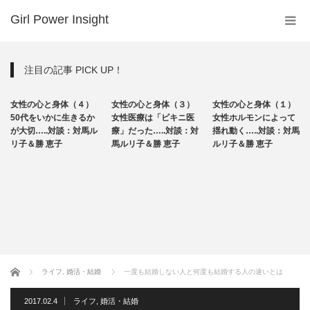
Girl Power Insight
注目の記事 PICK UP！
メディカル
メディカル
メディカル
女性の心と身体（４）
女性の心と身体（３）
女性の心と身体（１）
ライフ
ライフ
ライフ
50代をいかに生きるか
女性医療は「ビキニ医
女性ホルモンによって
が大切…..対談：対馬ル
療」だった…..対談：対
揺れ動く…..対談：対馬
リ子＆勝 恵子
馬ルリ子＆勝 恵子
ルリ子＆勝 恵子
ホーム
ライフ
,
婚活・結婚
一度も結婚しない人と何度も結婚する人の違いとは
2017.02.4
ライフ
,
婚活・結婚