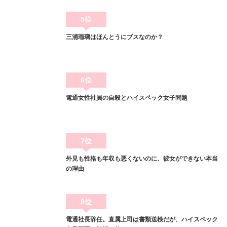
5位
三浦瑠璃はほんとうにブスなのか？
6位
電通女性社員の自殺とハイスペック女子問題
7位
外見も性格も年収も悪くないのに、彼女ができない本当
の理由
8位
電通社長辞任。直属上司は書類送検だが、ハイスペック