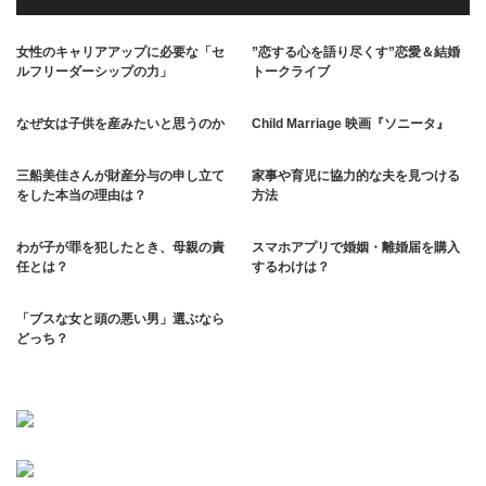
女性のキャリアアップに必要な「セ
”恋する心を語り尽くす”恋愛＆結婚
ルフリーダーシップの力」
トークライブ
なぜ女は子供を産みたいと思うのか
Child Marriage 映画『ソニータ』
三船美佳さんが財産分与の申し立て
家事や育児に協力的な夫を見つける
をした本当の理由は？
方法
わが子が罪を犯したとき、母親の責
スマホアプリで婚姻・離婚届を購入
任とは？
するわけは？
「ブスな女と頭の悪い男」選ぶなら
どっち？