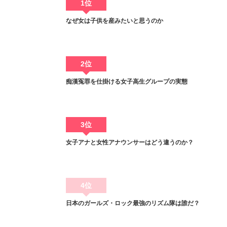
1位
なぜ女は子供を産みたいと思うのか
2位
痴漢冤罪を仕掛ける女子高生グループの実態
3位
女子アナと女性アナウンサーはどう違うのか？
4位
日本のガールズ・ロック最強のリズム隊は誰だ？