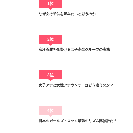
1位
なぜ女は子供を産みたいと思うのか
2位
痴漢冤罪を仕掛ける女子高生グループの実態
3位
女子アナと女性アナウンサーはどう違うのか？
4位
日本のガールズ・ロック最強のリズム隊は誰だ？