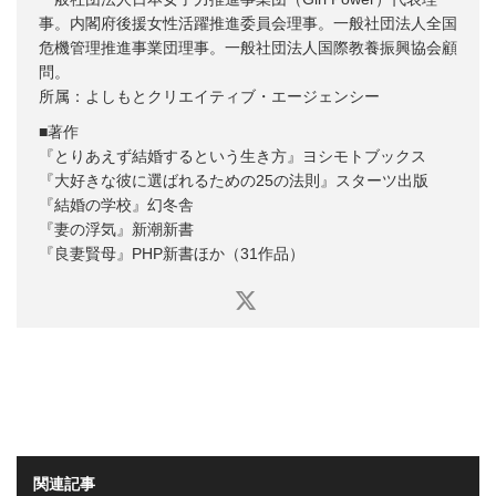
事。内閣府後援女性活躍推進委員会理事。一般社団法人全国
危機管理推進事業団理事。一般社団法人国際教養振興協会顧
問。
所属：よしもとクリエイティブ・エージェンシー
■著作
『とりあえず結婚するという生き方』ヨシモトブックス
『大好きな彼に選ばれるための25の法則』スターツ出版
『結婚の学校』幻冬舎
『妻の浮気』新潮新書
『良妻賢母』PHP新書ほか（31作品）
関連記事