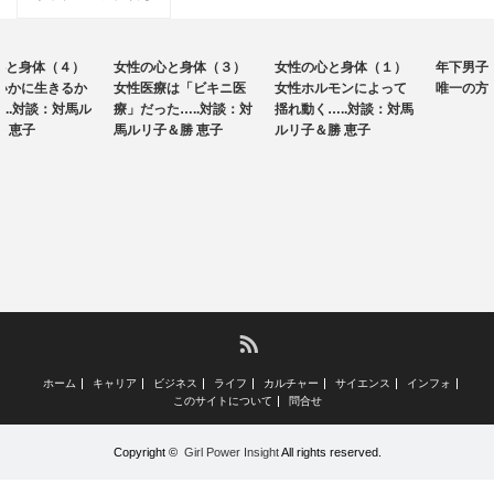
ィカル
メディカル
メディカル
未
と身体（４）
女性の心と身体（３）
女性の心と身体（１）
年下男子を
イフ
ライフ
ライフ
かに生きるか
女性医療は「ビキニ医
女性ホルモンによって
唯一の方法
.対談：対馬ル
療」だった…..対談：対
揺れ動く…..対談：対馬
恵子
馬ルリ子＆勝 恵子
ルリ子＆勝 恵子
RSS
ホーム
キャリア
ビジネス
ライフ
カルチャー
サイエンス
インフォ
このサイトについて
問合せ
Copyright ©
Girl Power Insight
All rights reserved.