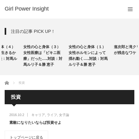
Girl Power Insight
注目の記事 PICK UP！
ル
メディカル
メディカル
女性問題
（４）
女性の心と身体（３）
女性の心と身体（１）
進次郎と滝クリの
ライフ
ライフ
婚活・結婚
生きるか
女性医療は「ビキニ医
女性ホルモンによって
が残念なワケ
：対馬ル
療」だった…..対談：対
揺れ動く…..対談：対馬
馬ルリ子＆勝 恵子
ルリ子＆勝 恵子
政治
ホーム
投資
投資
2016.10.2
キャリア
,
ライフ
,
女子論
素敵になりたいならば投資せよ
トップページに戻る